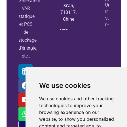
Réactive Po
Générateur
Une Usine
Xi'an,
VAR
Information
710117,
statique,
Sur La
Chine
et PCS
Propriété
de
stockage
d'énergie,
etc..
We use cookies
We use cookies and other tracking
technologies to improve your
browsing experience on our
website, to show you personalized
content and targeted ads, to
Offre