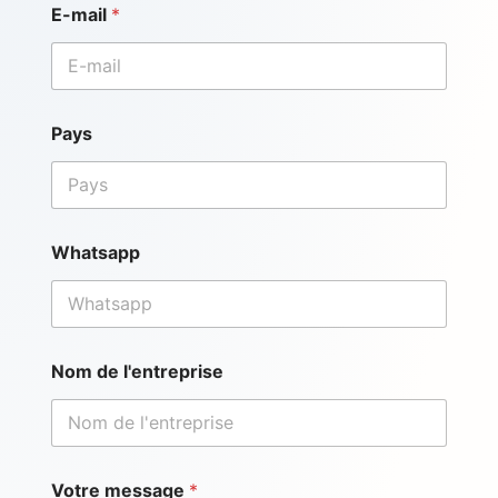
E-mail
*
o
t
r
e
N
o
Pays
m
N
o
m
Whatsapp
Nom de l'entreprise
Votre message
*