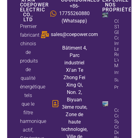
COEPOWER
NOS
+86-
ELECTRIC
PROPRIÉTÉS
17755260880
CO.,
LTD
(Whatsapp)
COEPOWE
Premier
STATIC VA
GÉNÉRATE
sales@coepower.com
fabricant
Compensat
chinois
Intelligente
Bâtiment 4,
La Puissan
de
Réactive Po
Parc
L'exploitati
produits
industriel
Minière
de
Xi'an Te
Information
Zhong Fei
qualité
Sur La
Xing Qi,
énergétique
Propriété
Non. 2,
tels
Biyuan
que le
3ème route,
Comment
filtre
Zone de
Concevoir 
harmonique
Système D
haute
Compensat
technologie,
actif,
De Puissan
Ville de