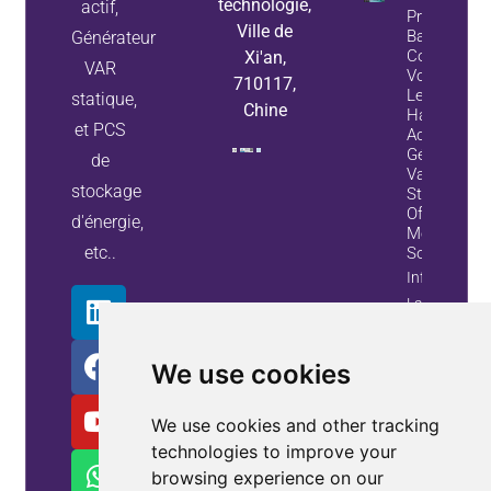
technologie,
actif,
Problèmes 
Ville de
Banque De
Générateur
Condensate
Xi'an,
VAR
Voici Comm
710117,
Les Filtres
statique,
Chine
Harmoniqu
et PCS
Actifs Et L
Générateur
de
Variables
stockage
Statiques
Offrent Une
d'énergie,
Meilleure
etc..
Solution
Information
La Propriété
We use cookies
We use cookies and other tracking
technologies to improve your
browsing experience on our