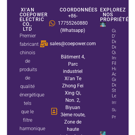
XI'AN
COORDONNÉES
EXPLOREZ
COEPOWER
NOS
+86-
ELECTRIC
PROPRIÉTÉS
17755260880
CO.,
LTD
(Whatsapp)
Guide
Premier
D'améliorat
De La Quali
sales@coepower.com
fabricant
De L'énergi
chinois
Quand
Bâtiment 4,
Installer Un
de
Filtre
Parc
Harmoniqu
produits
industriel
Actif, Un
de
Xi'an Te
Générateur
De Variable
Zhong Fei
qualité
Statiques, 
Xing Qi,
énergétique
Les Deux
Non. 2,
Information
tels
Biyuan
Sur La
que le
3ème route,
Propriété
filtre
Zone de
harmonique
haute