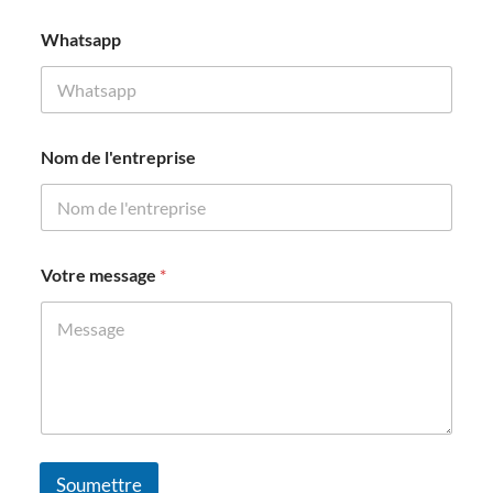
N
Whatsapp
o
m
d
e
N
o
Nom de l'entreprise
m
Votre message
*
Soumettre