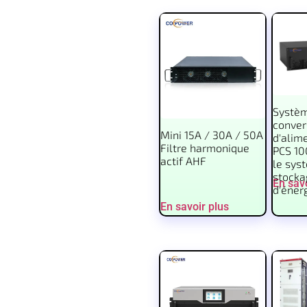
Systè
conver
Mini 15A / 30A / 50A
d'alim
Filtre harmonique
PCS 1
actif AHF
le sys
stocka
En savo
d'éner
En savoir plus