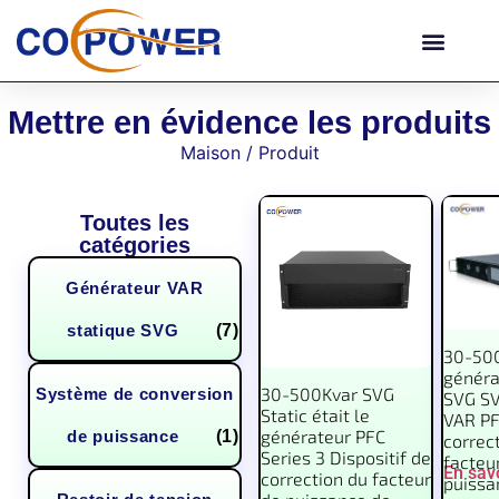
Mettre en évidence les produits
Maison
/ Produit
Toutes les
catégories
Générateur VAR
statique SVG
(7)
30-500
généra
30-500Kvar SVG
Système de conversion
SVG SV
Static était le
VAR PF
générateur PFC
de puissance
(1)
correc
Series 3 Dispositif de
facteu
En savo
correction du facteur
puissa