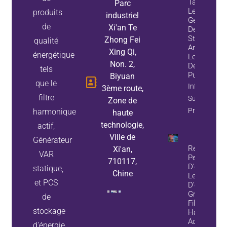
Tandis Que
Parc
Les
produits
industriel
Générateur
de
Xi'an Te
De Variable
Statiques
Zhong Fei
qualité
Améliorent
Xing Qi,
énergétique
Le Facteur
Non. 2,
De
tels
Puissance
Biyuan
que le
Information
3ème route,
filtre
Sur La
Zone de
Propriété
harmonique
haute
technologie,
actif,
Ville de
Générateur
Réduisez L
Xi'an,
VAR
Pertes
710117,
D’énergie E
statique,
Chine
Les Pannes
et PCS
D’équipeme
Grâce Aux
de
Filtres
stockage
Harmoniqu
Actifs Et A
d'énergie,