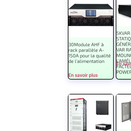
5KVAR
STATI
GÉNÉR
30Module AHF à
VAR R
rack parallèle A-
MOUNC
150A pour la qualité
L'AMÉ
de l'alimentation
En savo
FACTE
POWE
En savoir plus