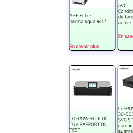
AVC
Condit
AHF Filtre
de ten
harmonique actif
active
En savo
En savoir plus
CoEPO
30-50
COEPOWER CE UL
SVG ST
TUV RAPPORT DE
compe
TEST
augmen