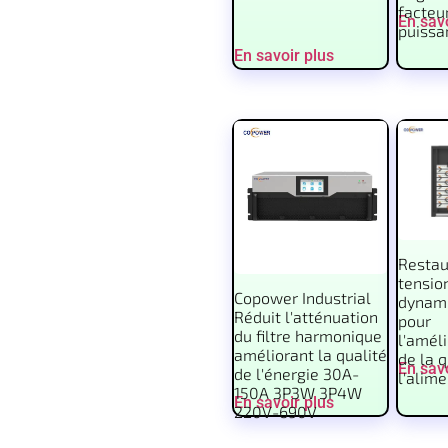
facteu
En savo
puissa
En savoir plus
Restau
tensio
Copower Industrial
dynam
Réduit l'atténuation
pour
du filtre harmonique
l'amél
améliorant la qualité
de la q
En savo
de l'énergie 30A-
l'alim
150A 3P3W 3P4W
En savoir plus
220V-690V