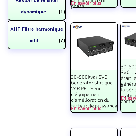
de puissance de
Restoir de tension
En savoir plus
phase
dynamique
(1)
AHF Filtre harmonique
actif
(7)
30-50
SVG st
30-500Kvar SVG
était l
Generator statique
généra
VAR PFC Série
la séri
d'équipement
statiqu
En savo
d'amélioration du
compe
facteur de puissance
En savoir plus