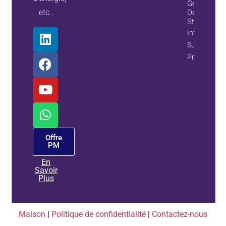
Générateur
etc..
De Variable
Statiques
Information
Sur La
Propriété
Offre
PM
En
Savoir
Plus
Maison
|
Politique de confidentialité
|
Contactez-nous