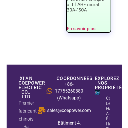
actif AHF mural
30A-150A
En savoir plus
XI'AN
COORDONNÉES
EXPLOREZ
COEPOWER
NOS
+86-
ELECTRIC
PROPRIÉTÉS
17755260880
CO.,
LTD
(Whatsapp)
Comment
Premier
Les Filtres
Harmoniqu
sales@coepower.com
fabricant
Actifs
chinois
Éliminent L
Bâtiment 4,
Harmoniqu
de