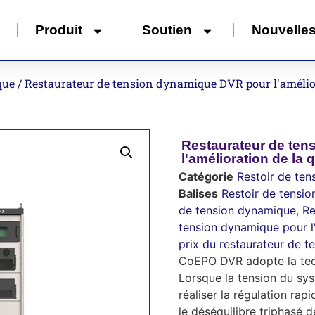
Produit
Soutien
Nouvelle
que
/ Restaurateur de tension dynamique DVR pour l'améliora
Restaurateur de te
l'amélioration de la q
Catégorie
Restoir de te
Balises
Restoir de tensi
de tension dynamique
,
Re
tension dynamique pour l'
prix du restaurateur de 
CoEPO DVR adopte la tech
Lorsque la tension du sy
réaliser la régulation ra
le déséquilibre triphasé d