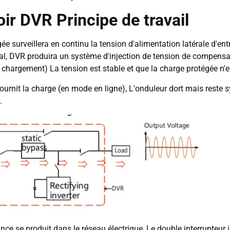
r DVR Principe de travail
ée surveillera en continu la tension d'alimentation latérale d'entr
al, DVR produira un système d'injection de tension de compensa
é de chargement) La tension est stable et que la charge protégée 
 fournit la charge (en mode en ligne), L'onduleur dort mais reste 
.
e se produit dans le réseau électrique, Le double interrupteur i