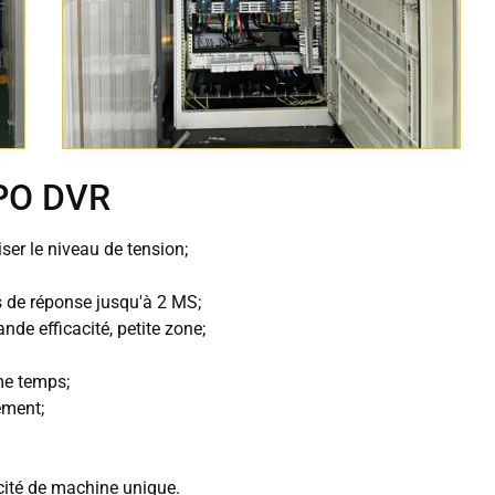
EPO DVR
r le niveau de tension;
s de réponse jusqu'à 2 MS;
de efficacité, petite zone;
me temps;
ement;
acité de machine unique.