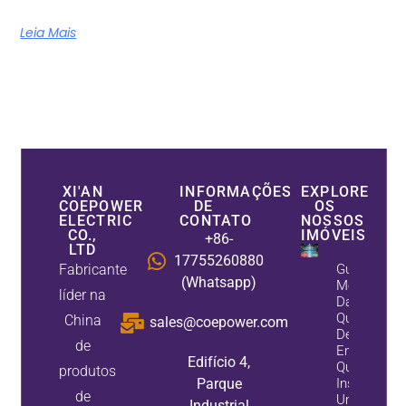
Leia Mais
XI'AN
INFORMAÇÕES
EXPLORE
COEPOWER
DE
OS
ELECTRIC
CONTATO
NOSSOS
CO.,
IMÓVEIS
+86-
LTD
17755260880
Fabricante
Guia De
(Whatsapp)
Melhoria
líder na
Da
Qualidade
China
sales@coepower.com
De
de
Energia:
Edifício 4,
Quando
produtos
Parque
Instalar
de
Um Filtro
Industrial