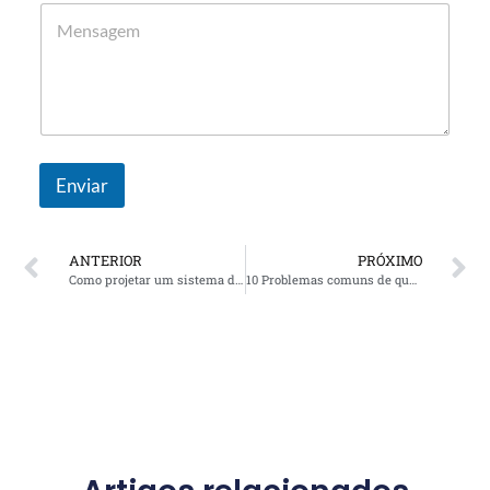
Enviar
ANTERIOR
PRÓXIMO
Como projetar um sistema de compensação de energia reativa para uma fábrica
10 Problemas comuns de qualidade de energia que filtros harmônicos ativos e geradores de var estáticos podem resolver