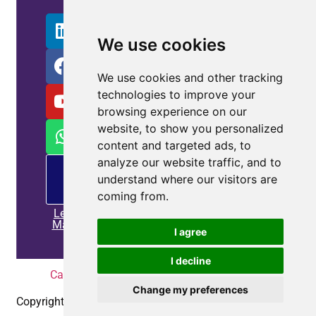
Solução
Melhor
Informação
We use cookies
Do
Alojamento
We use cookies and other tracking
technologies to improve your
browsing experience on our
website, to show you personalized
content and targeted ads, to
analyze our website traffic, and to
Oferta
understand where our visitors are
de
MP
coming from.
Leia
Mais
I agree
I decline
Casa
|
Política de Privacidade
|
Contate-nos
Change my preferences
Copyright © 2010-2025
Coepower.com
. Todos os direitos