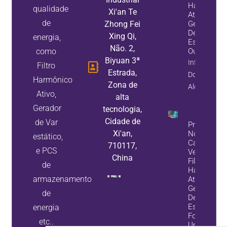
Harmônico
qualidade
Xi'an Te
Ativo, Um
de
Zhong Fei
Gerador
De Var
Xing Qi,
energia,
Estático,
Não. 2,
como
Ou Ambos
Biyuan 3ª
Informação
Filtro
Estrada,
Do
Harmônico
Zona de
Alojamento
Ativo,
alta
Gerador
tecnologia,
Cidade de
de Var
Problemas
Xi'an,
No Banco 
estático,
Capacitore
710117,
e PCS
Veja Como
China
Filtros
de
Harmônico
armazenamento
Ativos E
Geradores
de
De Var
Estáticos
energia
Fornecem
etc..
Uma