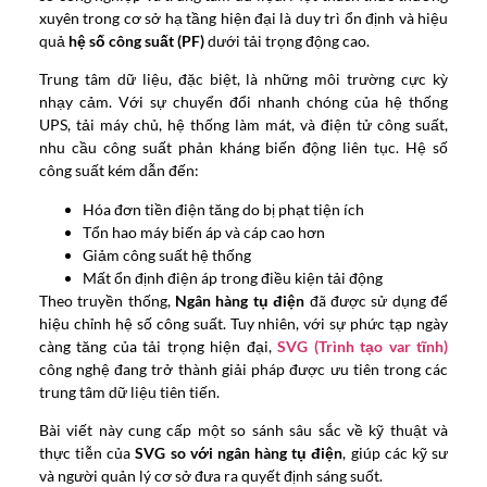
xuyên trong cơ sở hạ tầng hiện đại là duy trì ổn định và hiệu
quả
hệ số công suất (PF)
dưới tải trọng động cao.
Trung tâm dữ liệu, đặc biệt, là những môi trường cực kỳ
nhạy cảm. Với sự chuyển đổi nhanh chóng của hệ thống
UPS, tải máy chủ, hệ thống làm mát, và điện tử công suất,
nhu cầu công suất phản kháng biến động liên tục. Hệ số
công suất kém dẫn đến:
Hóa đơn tiền điện tăng do bị phạt tiện ích
Tổn hao máy biến áp và cáp cao hơn
Giảm công suất hệ thống
Mất ổn định điện áp trong điều kiện tải động
Theo truyền thống,
Ngân hàng tụ điện
đã được sử dụng để
hiệu chỉnh hệ số công suất. Tuy nhiên, với sự phức tạp ngày
càng tăng của tải trọng hiện đại,
SVG (Trình tạo var tĩnh)
công nghệ đang trở thành giải pháp được ưu tiên trong các
trung tâm dữ liệu tiên tiến.
Bài viết này cung cấp một so sánh sâu sắc về kỹ thuật và
thực tiễn của
SVG so với ngân hàng tụ điện
, giúp các kỹ sư
và người quản lý cơ sở đưa ra quyết định sáng suốt.