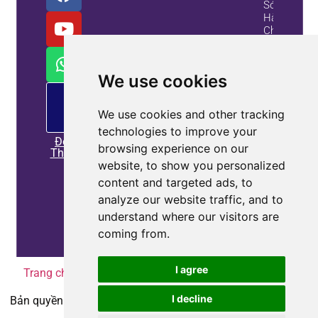
Sóng
Hài
Chủ
Động
Và Bộ
Tạo
We use cookies
Var
Tĩnh
PM
cung
Cung
We use cookies and other tracking
cấp
Cấp
technologies to improve your
Giải
Đọc
Pháp
browsing experience on our
Thêm
Tốt
website, to show you personalized
Hơn
content and targeted ads, to
Thông
analyze our website traffic, and to
Tin Tài
understand where our visitors are
Sản
coming from.
I agree
Trang chủ
|
Chính sách bảo mật
|
Liên hệ với chúng tôi
I decline
Bản quyền © 2010-2025
Coepower.com
. Tất cả quyền được
bảo lưu.