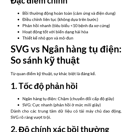
Đặc điểm chính
Bồi thường động hoàn toàn (cảm ứng và điện dung)
Điều chỉnh liên tục (không dựa trên bước)
Phản hồi nhanh (tiêu biểu <10 bệnh đa xơ cứng)
Hoạt động tốt với biến dạng hài hòa
Thiết kế nhỏ gọn và mô-đun
SVG vs Ngân hàng tụ điện:
So sánh kỹ thuật
Từ quan điểm kỹ thuật, sự khác biệt là đáng kể.
1. Tốc độ phản hồi
Ngân hàng tụ điện: Chậm (chuyển đổi cấp độ giây)
SVG: Cực nhanh (phản hồi ở mức mili giây)
Dành cho các trung tâm dữ liệu có tải máy chủ dao động,
SVG rõ ràng vượt trội.
2. Độ chính xác bồi thường