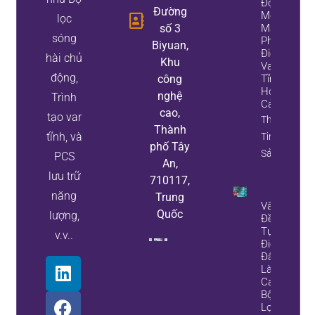
Động,
Đường
Một
lọc
số 3
Máy
sóng
Phát
Biyuan,
Điện
hài chủ
Khu
Var
động,
công
Tĩnh,
Hoặc
nghệ
Trình
Cả Hai
cao,
tạo var
Thông
Thành
tĩnh, và
Tin Tài
phố Tây
Sản
PCS
An,
lưu trữ
710117,
năng
Trung
Vấn
Quốc
lượng,
Đề Về
Tụ
v.v..
Điện?
Đây
Là
Cách
Bộ
Lọc