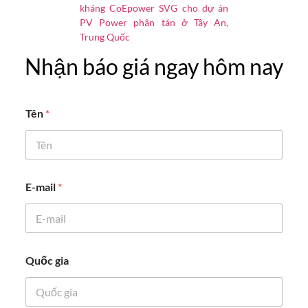
kháng CoEpower SVG cho dự án
PV Power phân tán ở Tây An,
Trung Quốc
Nhận báo giá ngay hôm nay
Tên
*
E-mail
*
q
Quốc gia
u
ố
c
T