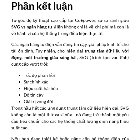
Phần kết luận
Từ góc độ kỹ thuật cao cấp tại CoEpower, sự so sánh giữa
SVG vs ngân hàng tụ điện
không chỉ là về chi phí mà còn là
về hành vi của hệ thống trong điều kiện thực tế.
Các ngân hàng tụ điện vẫn đáng tin cậy, giải pháp kinh tế cho
tải ổn định. Tuy nhiên, cho hiện đại
trung tâm dữ liệu với
động, môi trường giàu sóng hài
, SVG (Trình tạo var tĩnh)
cung cấp vượt trội:
Tốc độ phản hồi
Sự chính xác
Hiệu suất hài hòa
Độ tin cậy
Giá trị vòng đời
Trong hầu hết các ứng dụng trung tâm dữ liệu hiện đại, SVG
không còn là một thứ xa xỉ nữa—nó đang trở thành một yêu
cầu tiêu chuẩn cho các hệ thống chất lượng điện năng hiệu
suất cao.
Nếu bạn đang thiết kế hoặc nâng cấp hệ thống điện của