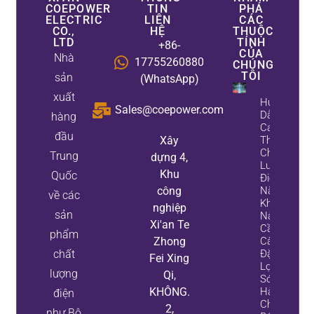
COEPOWER
TIN
PHÁ
ELECTRIC
LIÊN
CÁC
CO.,
HỆ
THUỘC
LTD
TÍNH
+86-
CỦA
Nhà
17755260880
CHÚNG
TÔI
sản
(WhatsApp)
xuất
Hướng
Sales@coepower.com
Dẫn
hàng
Cải
đầu
Xây
Thiện
Chất
Trung
dựng 4,
Lượng
Khu
Quốc
Điện
công
Năng:
về các
Khi
nghiệp
sản
Nào
Xi'an Te
Cần
phẩm
Zhong
Cài
chất
Đặt Bộ
Fei Xing
Lọc
lượng
Qi,
Sóng
KHÔNG.
Hài
điện
Chủ
2,
như Bộ