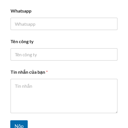
i
n
Whatsapp
Q
u
ố
c
Tên công ty
Tin nhắn của bạn
*
Nộp