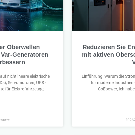
ter Oberwellen
Reduzieren Sie En
e Var-Generatoren
mit aktiven Obers
erbessern
uf nichtlineare elektrische
Einführung: Warum die Strom
Ds), Servomotoren, UPS -
für moderne Industrien g
te für Elektrofahrzeuge,
CoEpower, Ich habe
ntare
20262