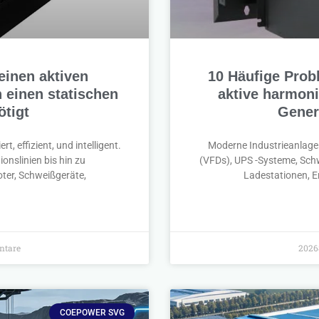
einen aktiven
10 Häufige Prob
 einen statischen
aktive harmoni
ötigt
Gener
 effizient, und intelligent.
Moderne Industrieanlage
nslinien bis hin zu
(VFDs), UPS -Systeme, Schw
ter, Schweißgeräte,
Ladestationen, E
ntare
2026
COEPOWER SVG