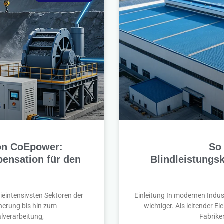
von CoEpower:
So 
pensation für den
Blindleistungs
gieintensivsten Sektoren der
Einleitung In modernen Indus
nerung bis hin zum
wichtiger. Als leitender E
lverarbeitung,
Fabrike