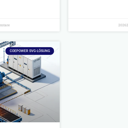
ntare
20262
COEPOWER SVG-LÖSUNG