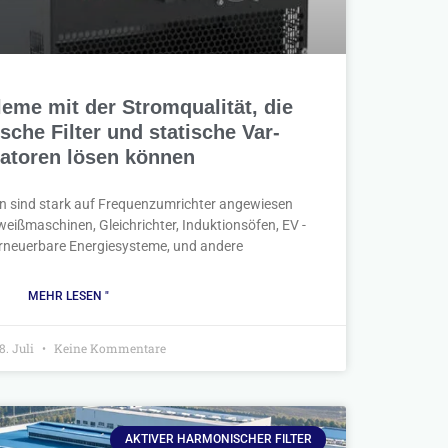
leme mit der Stromqualität, die
sche Filter und statische Var-
atoren lösen können
n sind stark auf Frequenzumrichter angewiesen
eißmaschinen, Gleichrichter, Induktionsöfen, EV -
rneuerbare Energiesysteme, und andere
MEHR LESEN "
8. Juli
Keine Kommentare
AKTIVER HARMONISCHER FILTER