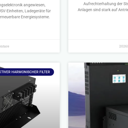
Aufrechterhaltung der St
ngselektronik angewiesen,
Anlagen sind stark auf Antr
SV-Einheiten, Ladegeräte für
 erneuerbare Energiesysteme.
ntare
20261
KTIVER HARMONISCHER FILTER