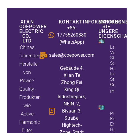
XI'AN
KONTAKTINFORMATIONEN
ERFORSCHEN
COEPOWER
SIE
+86-
ELECTRIC
UNSERE
17755260880
CO.,
EIGENSCHAF
LTD
(WhatsApp)
Chinas
Leitfaden Z
Verbesseru
sales@coepower.com
führender
Stromqualit
Sollte Ein A
Hersteller
Gebäude 4,
Harmonische
von
Installiert 
Xi'an Te
Statischer 
Power-
Zhong Fei
Generator, 
Quality-
Xing Qi
Immobilieni
Industriepark,
Produkten
NEIN. 2,
wie
Biyuan 3.
Probleme M
Active
Straße,
Kondensato
Harmonic
Erfahren Sie
Hightech-
Harmonische
Filter,
Zone, Stadt