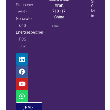
Statische V
Statischer
Xi'an,
Generatore
Bessere Lö
710117,
VAR -
Immobilieni
China
Generator,
und
Energiespeicher-
PCS
usw.
PM -