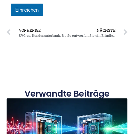
m
Einreichen
e
VORHERIGE
NÄCHSTE
SVG vs. Kondensatorbank: Beste Lösung für die Leistungsfaktorkorrektur im Rechenzentrum
So entwerfen Sie ein Blindleistungskompensationssystem für eine Fabrik
Verwandte Beiträge