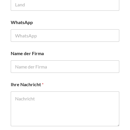
WhatsApp
Name der Firma
I
Ihre Nachricht
*
h
r
e
N
a
m
e
N
a