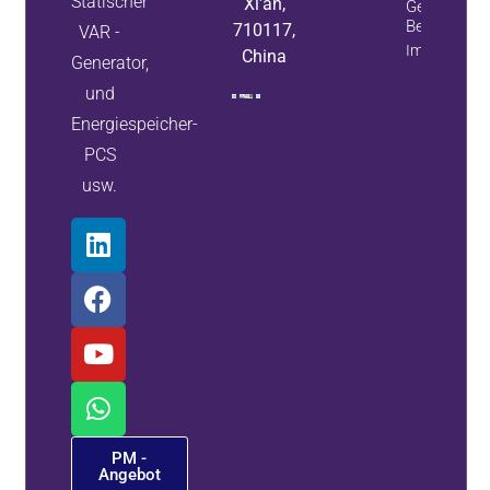
Statischer
Xi'an,
Generatore
Bessere Lö
710117,
VAR -
Immobilieni
China
Generator,
und
Energiespeicher-
PCS
usw.
PM -
Angebot