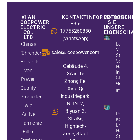
XI'AN
KONTAKTINFORMATIONEN
ERFORSCHEN
COEPOWER
SIE
+86-
ELECTRIC
UNSERE
17755260880
CO.,
EIGENSCHAF
LTD
(WhatsApp)
Chinas
Leitfaden Z
Verbesseru
sales@coepower.com
führender
Stromqualit
Sollte Ein A
Hersteller
Gebäude 4,
Harmonische
von
Installiert 
Xi'an Te
Statischer 
Power-
Zhong Fei
Generator, 
Quality-
Xing Qi
Immobilieni
Industriepark,
Produkten
NEIN. 2,
wie
Biyuan 3.
Probleme M
Active
Straße,
Kondensato
Harmonic
Erfahren Sie
Hightech-
Harmonische
Filter,
Zone, Stadt
Statische V