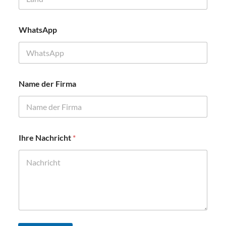
WhatsApp
Name der Firma
F
Ihre Nachricht
*
i
r
m
e
n
n
a
m
e
*