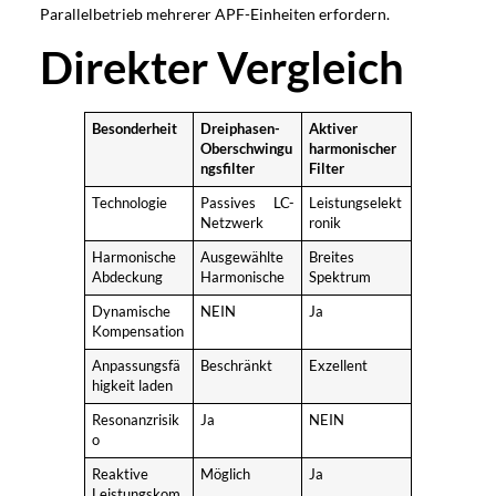
Parallelbetrieb mehrerer APF-Einheiten erfordern.
Direkter Vergleich
Besonderheit
Dreiphasen-
Aktiver
Oberschwingu
harmonischer
ngsfilter
Filter
Technologie
Passives LC-
Leistungselekt
Netzwerk
ronik
Harmonische
Ausgewählte
Breites
Abdeckung
Harmonische
Spektrum
Dynamische
NEIN
Ja
Kompensation
Anpassungsfä
Beschränkt
Exzellent
higkeit laden
Resonanzrisik
Ja
NEIN
o
Reaktive
Möglich
Ja
Leistungskom