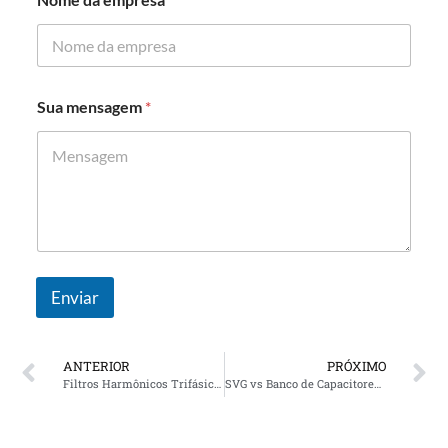
Sua mensagem
*
Enviar
ANTERIOR
PRÓXIMO
Filtros Harmônicos Trifásicos vs Filtros Harmônicos Ativos: Qual solução é melhor para qualidade de energia industrial?
SVG vs Banco de Capacitores: Melhor solução para correção do fator de potência do data center