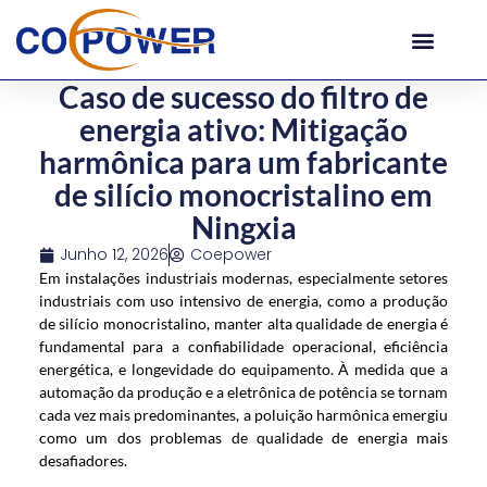
Caso de sucesso do filtro de
energia ativo: Mitigação
harmônica para um fabricante
de silício monocristalino em
Ningxia
Junho 12, 2026
Coepower
Em instalações industriais modernas, especialmente setores
industriais com uso intensivo de energia, como a produção
de silício monocristalino, manter alta qualidade de energia é
fundamental para a confiabilidade operacional, eficiência
energética, e longevidade do equipamento. À medida que a
automação da produção e a eletrônica de potência se tornam
cada vez mais predominantes, a poluição harmônica emergiu
como um dos problemas de qualidade de energia mais
desafiadores.