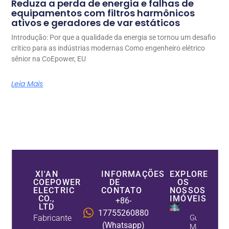
Reduza a perda de energia e falhas de
equipamentos com filtros harmônicos
ativos e geradores de var estáticos
Introdução: Por que a qualidade da energia se tornou um desafio
crítico para as indústrias modernas Como engenheiro elétrico
sênior na CoEpower, EU
Leia Mais
XI'AN
INFORMAÇÕES
EXPLORE
COEPOWER
DE
OS
ELECTRIC
CONTATO
NOSSOS
CO.,
IMÓVEIS
+86-
LTD
17755260880
Fabricante
Guia De
(Whatsapp)
Melhoria