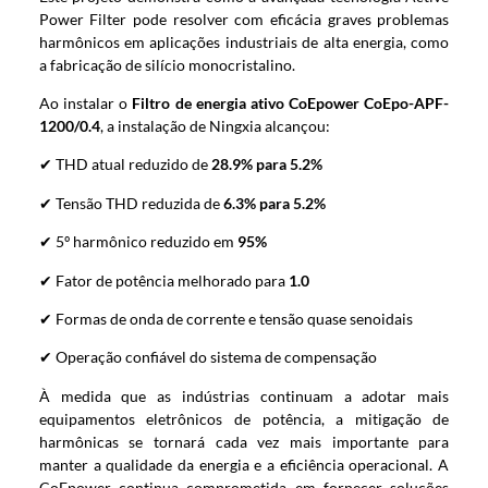
Power Filter pode resolver com eficácia graves problemas
harmônicos em aplicações industriais de alta energia, como
a fabricação de silício monocristalino.
Ao instalar o
Filtro de energia ativo CoEpower CoEpo-APF-
1200/0.4
, a instalação de Ningxia alcançou:
✔ THD atual reduzido de
28.9% para 5.2%
✔ Tensão THD reduzida de
6.3% para 5.2%
✔ 5º harmônico reduzido em
95%
✔ Fator de potência melhorado para
1.0
✔ Formas de onda de corrente e tensão quase senoidais
✔ Operação confiável do sistema de compensação
À medida que as indústrias continuam a adotar mais
equipamentos eletrônicos de potência, a mitigação de
harmônicas se tornará cada vez mais importante para
manter a qualidade da energia e a eficiência operacional. A
CoEpower continua comprometida em fornecer soluções