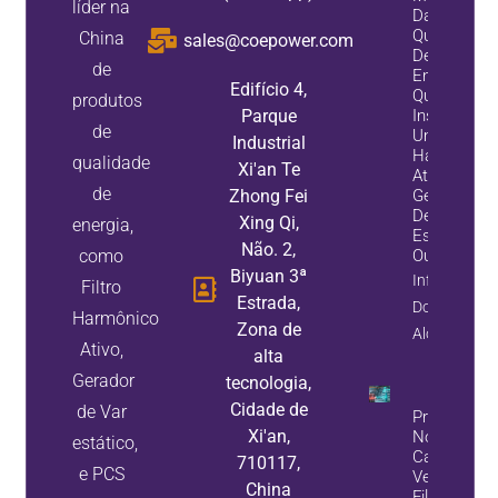
líder na
Da
Qualidade
China
sales@coepower.com
De
de
Energia:
Edifício 4,
Quando
produtos
Parque
Instalar
de
Um Filtro
Industrial
Harmônico
qualidade
Xi'an Te
Ativo, Um
de
Zhong Fei
Gerador
De Var
Xing Qi,
energia,
Estático,
Não. 2,
como
Ou Ambos
Biyuan 3ª
Informação
Filtro
Estrada,
Do
Harmônico
Zona de
Alojamento
Ativo,
alta
Gerador
tecnologia,
Cidade de
de Var
Problemas
Xi'an,
No Banco 
estático,
Capacitore
710117,
e PCS
Veja Como
China
Filtros