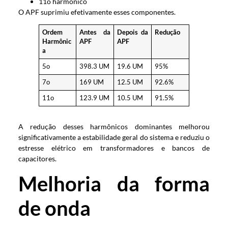
11o harmônico
O APF suprimiu efetivamente esses componentes.
Ordem
Antes da
Depois da
Redução
Harmônic
APF
APF
a
5o
398.3 UM
19.6 UM
95%
7o
169 UM
12.5 UM
92.6%
11o
123.9 UM
10.5 UM
91.5%
A redução desses harmônicos dominantes melhorou
significativamente a estabilidade geral do sistema e reduziu o
estresse elétrico em transformadores e bancos de
capacitores.
Melhoria da forma
de onda