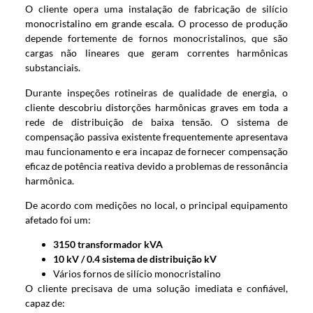
O cliente opera uma instalação de fabricação de silício
monocristalino em grande escala. O processo de produção
depende fortemente de fornos monocristalinos, que são
cargas não lineares que geram correntes harmônicas
substanciais.
Durante inspeções rotineiras de qualidade de energia, o
cliente descobriu distorções harmônicas graves em toda a
rede de distribuição de baixa tensão. O sistema de
compensação passiva existente frequentemente apresentava
mau funcionamento e era incapaz de fornecer compensação
eficaz de potência reativa devido a problemas de ressonância
harmônica.
De acordo com medições no local, o principal equipamento
afetado foi um:
3150 transformador kVA
10 kV / 0.4 sistema de distribuição kV
Vários fornos de silício monocristalino
O cliente precisava de uma solução imediata e confiável,
capaz de: