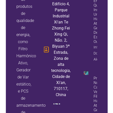
Energia:
Edifício 4,
Quando
produtos
Parque
Instalar
de
Um Filtro
Industrial
Harmônico
qualidade
Xi'an Te
Ativo, Um
de
Zhong Fei
Gerador
De Var
Xing Qi,
energia,
Estático,
Não. 2,
como
Ou Ambos
Biyuan 3ª
Informação
Filtro
Estrada,
Do
Harmônico
Zona de
Alojamento
Ativo,
alta
Gerador
tecnologia,
Cidade de
de Var
Problemas
Xi'an,
No Banco 
estático,
Capacitore
710117,
e PCS
Veja Como
China
Filtros
de
Harmônico
armazenamento
Ativos E
Geradores
de