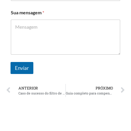
Sua mensagem
*
Enviar
ANTERIOR
PRÓXIMO
Caso de sucesso do filtro de energia ativo: Mitigação harmônica para um fabricante de silício monocristalino em Ningxia
Guia completo para compensação de energia reativa na indústria siderúrgica usando sistemas SVG