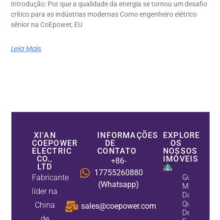
Introdução: Por que a qualidade da energia se tornou um desafio
crítico para as indústrias modernas Como engenheiro elétrico
sênior na CoEpower, EU
Leia Mais
XI'AN
INFORMAÇÕES
EXPLORE
COEPOWER
DE
OS
ELECTRIC
CONTATO
NOSSOS
CO.,
IMÓVEIS
+86-
LTD
17755260880
Fabricante
Guia De
(Whatsapp)
Melhoria
líder na
Da
Qualidade
China
sales@coepower.com
De
de