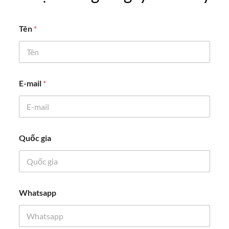
Tên
*
g
E-mail
*
i
a
*
*
Quốc gia
Whatsapp