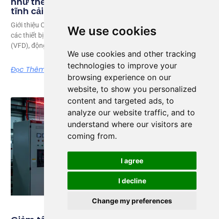
như thế nào trong khi máy phát điện Var
tĩnh cải thiện hệ số công suất
Giới thiệu Các cơ sở công nghiệp hiện đại phụ thuộc nhiều vào
We use cookies
các thiết bị điện phi tuyến như bộ truyền động tần số thay đổi
(VFD), động cơ servo, Hệ thống UPS,
We use cookies and other tracking
technologies to improve your
Đọc Thêm
browsing experience on our
website, to show you personalized
content and targeted ads, to
analyze our website traffic, and to
understand where our visitors are
coming from.
I agree
I decline
Change my preferences