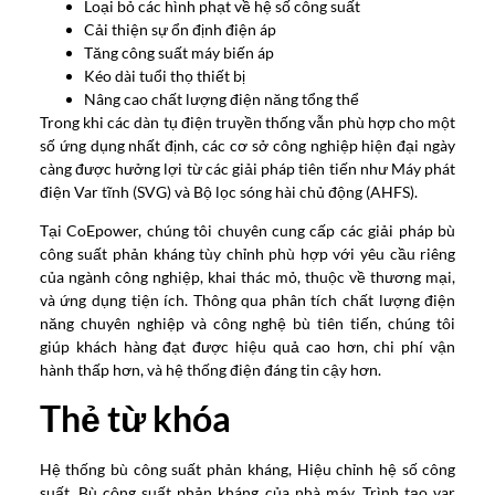
Loại bỏ các hình phạt về hệ số công suất
Cải thiện sự ổn định điện áp
Tăng công suất máy biến áp
Kéo dài tuổi thọ thiết bị
Nâng cao chất lượng điện năng tổng thể
Trong khi các dàn tụ điện truyền thống vẫn phù hợp cho một
số ứng dụng nhất định, các cơ sở công nghiệp hiện đại ngày
càng được hưởng lợi từ các giải pháp tiên tiến như Máy phát
điện Var tĩnh (SVG) và Bộ lọc sóng hài chủ động (AHFS).
Tại CoEpower, chúng tôi chuyên cung cấp các giải pháp bù
công suất phản kháng tùy chỉnh phù hợp với yêu cầu riêng
của ngành công nghiệp, khai thác mỏ, thuộc về thương mại,
và ứng dụng tiện ích. Thông qua phân tích chất lượng điện
năng chuyên nghiệp và công nghệ bù tiên tiến, chúng tôi
giúp khách hàng đạt được hiệu quả cao hơn, chi phí vận
hành thấp hơn, và hệ thống điện đáng tin cậy hơn.
Thẻ từ khóa
Hệ thống bù công suất phản kháng, Hiệu chỉnh hệ số công
suất, Bù công suất phản kháng của nhà máy, Trình tạo var