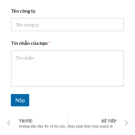
Tên công ty
Tin nhắn của bạn
*
Nộp
TRƯỚC
KẾ TIẾP
Hướng dẫn đầy đủ về bù công suất phản kháng trong ngành nhà máy thép bằng hệ thống SVG
Máy phát điện tĩnh mạch: Bù công suất phản kháng thông minh cho khai thác mỏ