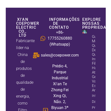
XI'AN
INFORMAÇÕES
EXPLORE
COEPOWER
DE
NOSSAS
ELECTRIC
CONTATO
PROPRIEDAD
CO.,
+86-
LTD
Guia De
17755260880
Fabricante
Melhoria D
(Whatsapp)
Qualidade
líder na
De Energia:
China
Quando
sales@coepower.com
Instalar Um
de
Filtro
Prédio 4,
Harmônico
produtos
Parque
Ativo, Um
de
Gerador De
Industrial
Var
qualidade
Xi'an Te
Estático, O
de
Zhong Fei
Ambos
Xing Qi,
Informaçõe
energia,
Não. 2,
Da
como
Biyuan 3ª
Propriedade
Filtro