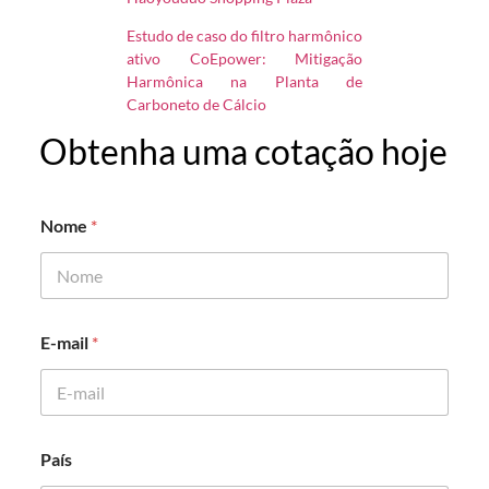
Estudo de caso do filtro harmônico
ativo CoEpower: Mitigação
Harmônica na Planta de
Carboneto de Cálcio
Obtenha uma cotação hoje
Nome
*
*
E-mail
*
*
m
e
n
s
a
País
g