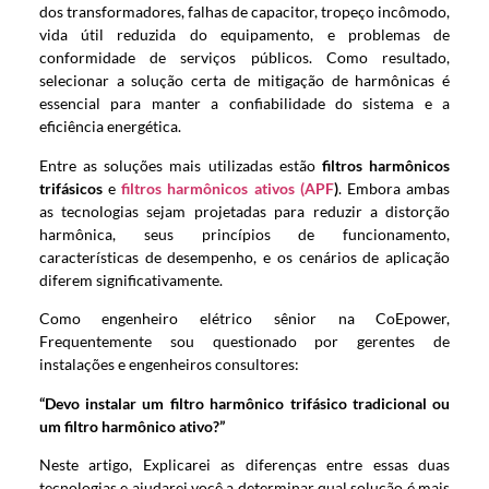
dos transformadores, falhas de capacitor, tropeço incômodo,
vida útil reduzida do equipamento, e problemas de
conformidade de serviços públicos. Como resultado,
selecionar a solução certa de mitigação de harmônicas é
essencial para manter a confiabilidade do sistema e a
eficiência energética.
Entre as soluções mais utilizadas estão
filtros harmônicos
trifásicos
e
filtros harmônicos ativos (APF
)
. Embora ambas
as tecnologias sejam projetadas para reduzir a distorção
harmônica, seus princípios de funcionamento,
características de desempenho, e os cenários de aplicação
diferem significativamente.
Como engenheiro elétrico sênior na CoEpower,
Frequentemente sou questionado por gerentes de
instalações e engenheiros consultores:
“Devo instalar um filtro harmônico trifásico tradicional ou
um filtro harmônico ativo?”
Neste artigo, Explicarei as diferenças entre essas duas
tecnologias e ajudarei você a determinar qual solução é mais