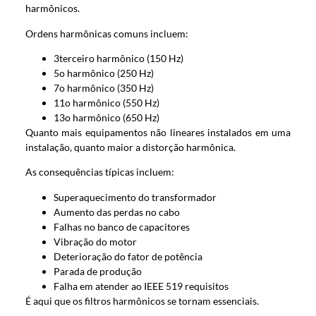
harmônicos.
Ordens harmônicas comuns incluem:
3terceiro harmônico (150 Hz)
5o harmônico (250 Hz)
7o harmônico (350 Hz)
11o harmônico (550 Hz)
13o harmônico (650 Hz)
Quanto mais equipamentos não lineares instalados em uma
instalação, quanto maior a distorção harmônica.
As consequências típicas incluem:
Superaquecimento do transformador
Aumento das perdas no cabo
Falhas no banco de capacitores
Vibração do motor
Deterioração do fator de potência
Parada de produção
Falha em atender ao IEEE 519 requisitos
É aqui que os filtros harmônicos se tornam essenciais.