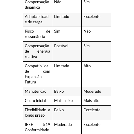
Compensação
Não
Sim
dinâmica
Adaptabilidad
Limitado
Excelente
e de carga
Risco de
Sim
Não
ressonância
Compensação
Possível
Sim
de energia
reativa
Compatibilida
Limitado
Alto
de com
Expansão
Futura
Manutenção
Baixo
Moderado
Custo Inicial
Mais baixo
Mais alto
Flexibilidade a
Baixo
Excelente
longo prazo
IEEE 519
Moderado
Excelente
Conformidade