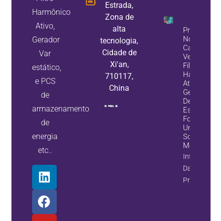
Estrada,
Harmônico
Zona de
Ativo,
alta
Problemas
No Banco 
Gerador
tecnologia,
Capacitore
Cidade de
Var
Veja Como
Xi'an,
Filtros
estático,
Harmônico
710117,
e PCS
Ativos E
China
Geradores
de
De Var
armazenamento
Estáticos
Fornecem
de
Uma
energia
Solução
Melhor
etc..
Informaçõe
Da
Propriedade