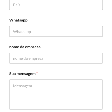
e
m
Whatsapp
nome da empresa
Sua mensagem
*