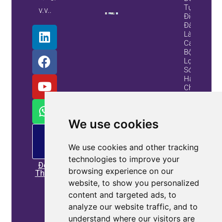
Tụ
v.v..
Điện?
Đây
Là
Cách
Bộ
Lọc
Sóng
Hài
Chủ
Động
Và Bộ
Tạo
We use cookies
Var
Tĩnh
PM
cung
Cung
We use cookies and other tracking
cấp
Cấp
technologies to improve your
Giải
Đọc
Pháp
browsing experience on our
Thêm
Tốt
website, to show you personalized
Hơn
content and targeted ads, to
Thông
analyze our website traffic, and to
Tin Tài
understand where our visitors are
Sản