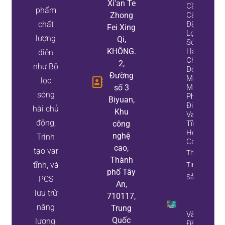
Xi'an Te
Cần
phẩm
Zhong
Cài
chất
Đặt Bộ
Fei Xing
Lọc
lượng
Qi,
Sóng
KHÔNG.
Hài
điện
Chủ
2,
như Bộ
Động,
Đường
Một
lọc
số 3
Máy
sóng
Phát
Biyuan,
Điện
hài chủ
Khu
Var
động,
công
Tĩnh,
Hoặc
nghệ
Trình
Cả Hai
cao,
tạo var
Thông
Thành
tĩnh, và
Tin Tài
phố Tây
Sản
PCS
An,
lưu trữ
710117,
năng
Trung
Vấn
Quốc
lượng,
Đề Về