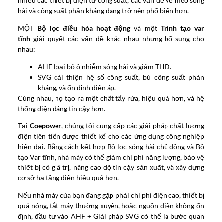
nhiều các thiết bị điện tử công suất, các vấn đề về méo sóng
hài và công suất phản kháng đang trở nên phổ biến hơn.
MỘT
Bộ lọc điều hòa hoạt động
và một
Trình tạo var
tĩnh
giải quyết các vấn đề khác nhau nhưng bổ sung cho
nhau:
AHF loại bỏ ô nhiễm sóng hài và giảm THD.
SVG cải thiện hệ số công suất, bù công suất phản
kháng, và ổn định điện áp.
Cùng nhau, họ tạo ra một chất tẩy rửa, hiệu quả hơn, và hệ
thống điện đáng tin cậy hơn.
Tại
Coepower
, chúng tôi cung cấp các giải pháp chất lượng
điện tiên tiến được thiết kế cho các ứng dụng công nghiệp
hiện đại. Bằng cách kết hợp Bộ lọc sóng hài chủ động và Bộ
tạo Var tĩnh, nhà máy có thể giảm chi phí năng lượng, bảo vệ
thiết bị có giá trị, nâng cao độ tin cậy sản xuất, và xây dựng
cơ sở hạ tầng điện hiệu quả hơn.
Nếu nhà máy của bạn đang gặp phải chi phí điện cao, thiết bị
quá nóng, tắt máy thường xuyên, hoặc nguồn điện không ổn
định, đầu tư vào AHF + Giải pháp SVG có thể là bước quan