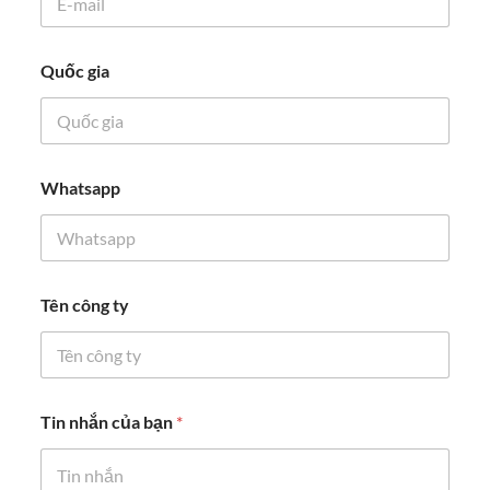
Quốc gia
T
Whatsapp
ê
n
n
h
ắ
n
Tên công ty
E
-
m
a
i
l
Tin nhắn của bạn
*