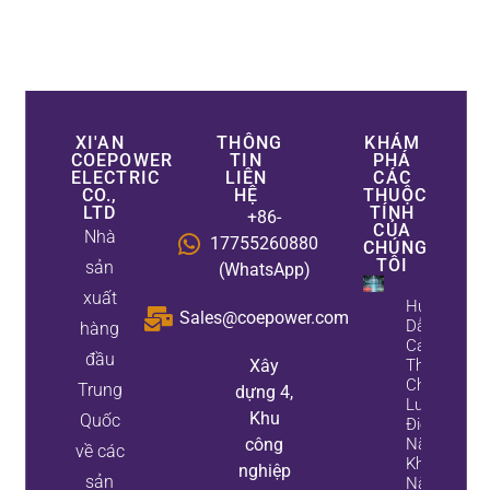
XI'AN
THÔNG
KHÁM
COEPOWER
TIN
PHÁ
ELECTRIC
LIÊN
CÁC
CO.,
HỆ
THUỘC
LTD
TÍNH
+86-
CỦA
Nhà
17755260880
CHÚNG
TÔI
sản
(WhatsApp)
xuất
Hướng
Sales@coepower.com
Dẫn
hàng
Cải
đầu
Xây
Thiện
Chất
Trung
dựng 4,
Lượng
Khu
Quốc
Điện
công
Năng:
về các
Khi
nghiệp
sản
Nào