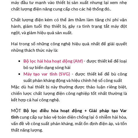
máy đầu tư mạnh vào thiết bị sản xuất nhưng lại xem nhẹ
chất lượng điện năng cung cấp cho các hệ thống đó..
Chất lượng điện kém có thể âm thầm làm tăng chi phí vận
hành, giảm tuổi thọ thiết bị, gây ra tình trạng tắt máy đột
ngột, và giảm hiệu quả sản xuất.
Hai trong số những công nghệ hiệu quả nhất để giải quyết
những thách thức này là:
Bộ lọc hài hòa hoạt động (Ahf)
- được thiết kế để loại
bỏ sự biến dạng sóng hài
Máy tạo var tĩnh (SVG)
- được thiết kế để bù công
suất phản kháng động và hiệu chỉnh hệ số công suất
Mặc dù hai thiết bị này thường được thảo luận riêng biệt,
chiến lược chất lượng điện công nghiệp tốt nhất thường là
kết hợp cả hai công nghệ.
MỘT
Bộ lọc điều hòa hoạt động + Giải pháp tạo Var
tĩnh
cung cấp sự bảo vệ toàn diện chống lại ô nhiễm hài hòa,
vấn đề về công suất phản kháng, mất ổn định điện áp, và tổn
thất năng lượng.