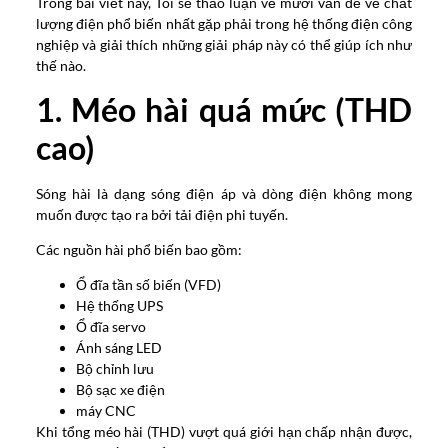
Trong bài viết này, Tôi sẽ thảo luận về mười vấn đề về chất
lượng điện phổ biến nhất gặp phải trong hệ thống điện công
nghiệp và giải thích những giải pháp này có thể giúp ích như
thế nào.
1. Méo hài quá mức (THD
cao)
Sóng hài là dạng sóng điện áp và dòng điện không mong
muốn được tạo ra bởi tải điện phi tuyến.
Các nguồn hài phổ biến bao gồm:
Ổ đĩa tần số biến (VFD)
Hệ thống UPS
Ổ đĩa servo
Ánh sáng LED
Bộ chỉnh lưu
Bộ sạc xe điện
máy CNC
Khi tổng méo hài (THD) vượt quá giới hạn chấp nhận được,