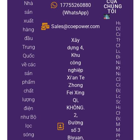
CỦA
Nhà
17755260880
CHÚNG
TÔI
sản
(WhatsApp)
xuất
Hướng
Sales@coepower.com
Dẫn
hàng
Cải
đầu
Xây
Thiện
Chất
Trung
dựng 4,
Lượng
Khu
Quốc
Điện
công
Năng:
về các
Khi
nghiệp
sản
Nào
Xi'an Te
Cần
phẩm
Zhong
Cài
chất
Đặt Bộ
Fei Xing
Lọc
lượng
Qi,
Sóng
KHÔNG.
Hài
điện
Chủ
2,
như Bộ
Động,
Đường
Một
lọc
số 3
Máy
sóng
Phát
Biyuan,