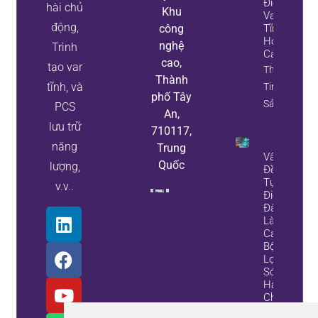
Điện
hài chủ
Khu
Var
động,
công
Tĩnh,
Hoặc
nghệ
Trình
Cả Hai
cao,
tạo var
Thông
Thành
tĩnh, và
Tin Tài
phố Tây
Sản
PCS
An,
lưu trữ
710117,
năng
Trung
Vấn
Quốc
lượng,
Đề Về
Tụ
v.v..
Điện?
Đây
Là
Cách
Bộ
Lọc
Sóng
Hài
Chủ
Động