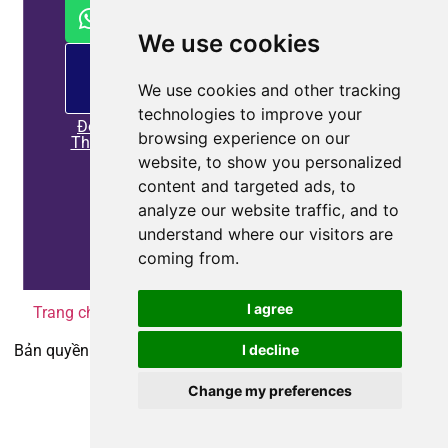
Và Bộ
Tạo
We use cookies
Var
Tĩnh
PM
cung
Cung
We use cookies and other tracking
cấp
Cấp
technologies to improve your
Giải
Đọc
Pháp
browsing experience on our
Thêm
Tốt
website, to show you personalized
Hơn
content and targeted ads, to
Thông
analyze our website traffic, and to
Tin Tài
understand where our visitors are
Sản
coming from.
I agree
Trang chủ
|
Chính sách bảo mật
|
Liên hệ với chúng tôi
I decline
Bản quyền © 2010-2025
Coepower.com
. Tất cả quyền được
bảo lưu.
Change my preferences