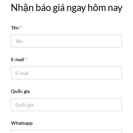
Nhận báo giá ngay hôm nay
Tên
*
*
E-mail
*
Q
u
ố
c
g
i
Quốc gia
a
Whatsapp