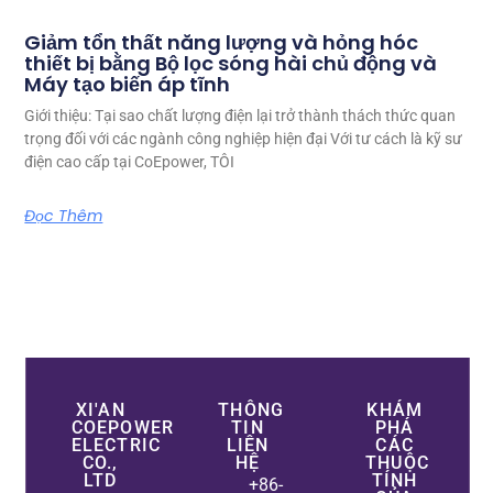
Giảm tổn thất năng lượng và hỏng hóc
thiết bị bằng Bộ lọc sóng hài chủ động và
Máy tạo biến áp tĩnh
Giới thiệu: Tại sao chất lượng điện lại trở thành thách thức quan
trọng đối với các ngành công nghiệp hiện đại Với tư cách là kỹ sư
điện cao cấp tại CoEpower, TÔI
Đọc Thêm
XI'AN
THÔNG
KHÁM
COEPOWER
TIN
PHÁ
ELECTRIC
LIÊN
CÁC
CO.,
HỆ
THUỘC
LTD
TÍNH
+86-